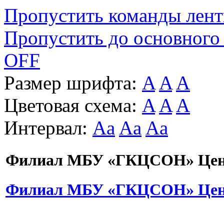
Пропустить команды лен
Пропустить до основного
OFF
Размер шрифта:
A
A
A
Цветовая схема:
A
A
A
Интервал:
Aa
Aa
Aa
Филиал МБУ «ГКЦСОН» Цент
Филиал МБУ «ГКЦСОН» Цент