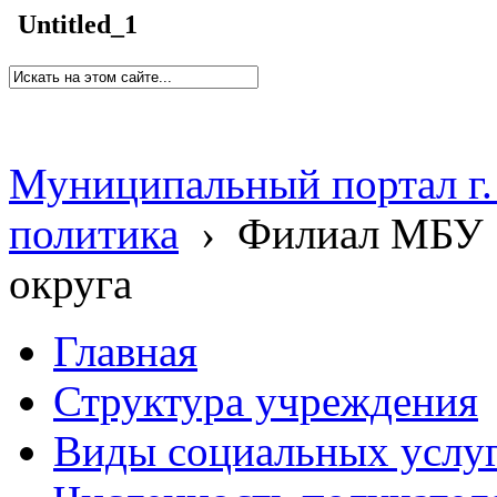
Untitled_1
Муниципальный портал г.
политика
›
Филиал МБУ 
округа
Главная
Структура учреждения
Виды социальных услу