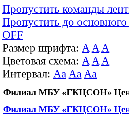
Пропустить команды лен
Пропустить до основного
OFF
Размер шрифта:
A
A
A
Цветовая схема:
A
A
A
Интервал:
Aa
Aa
Aa
Филиал МБУ «ГКЦСОН» Цент
Филиал МБУ «ГКЦСОН» Цент