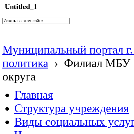
Untitled_1
Муниципальный портал г.
политика
›
Филиал МБУ 
округа
Главная
Структура учреждения
Виды социальных услу