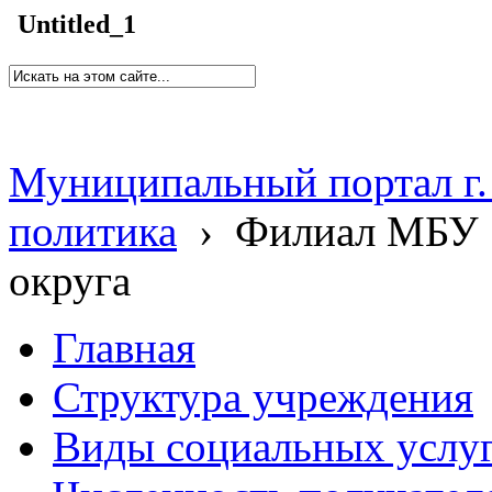
Untitled_1
Муниципальный портал г.
политика
›
Филиал МБУ 
округа
Главная
Структура учреждения
Виды социальных услу