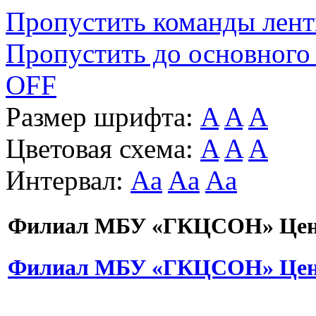
Пропустить команды лен
Пропустить до основного
OFF
Размер шрифта:
A
A
A
Цветовая схема:
A
A
A
Интервал:
Aa
Aa
Aa
Филиал МБУ «ГКЦСОН» Цент
Филиал МБУ «ГКЦСОН» Цент