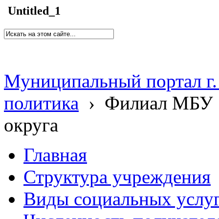
Untitled_1
Муниципальный портал г.
политика
›
Филиал МБУ 
округа
Главная
Структура учреждения
Виды социальных услу