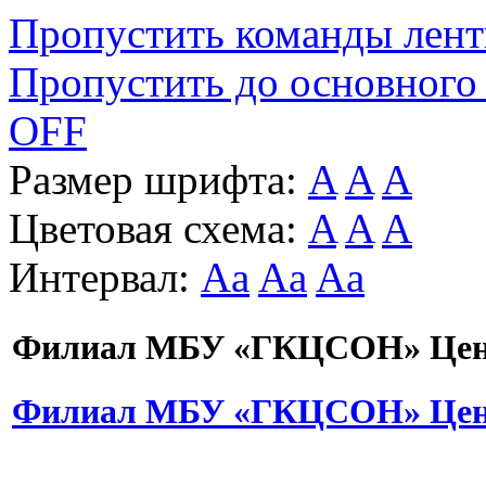
Пропустить команды лен
Пропустить до основного
OFF
Размер шрифта:
A
A
A
Цветовая схема:
A
A
A
Интервал:
Aa
Aa
Aa
Филиал МБУ «ГКЦСОН» Цент
Филиал МБУ «ГКЦСОН» Цент