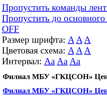
Пропустить команды лен
Пропустить до основного
OFF
Размер шрифта:
A
A
A
Цветовая схема:
A
A
A
Интервал:
Aa
Aa
Aa
Филиал МБУ «ГКЦСОН» Цент
Филиал МБУ «ГКЦСОН» Цент