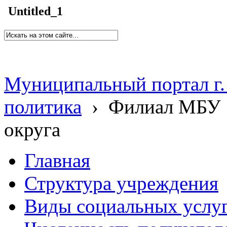
Untitled_1
Муниципальный портал г.
политика
›
Филиал МБУ 
округа
Главная
Структура учреждения
Виды социальных услу