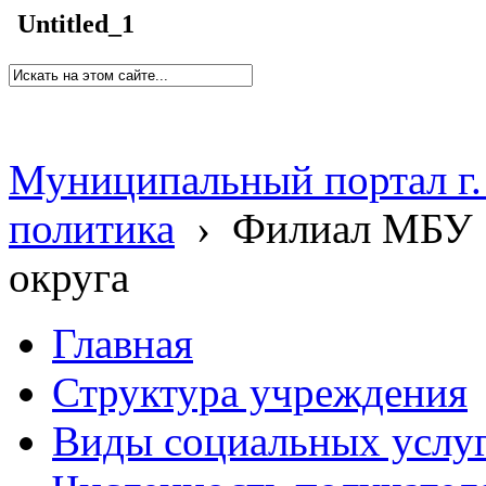
Untitled_1
Муниципальный портал г.
политика
›
Филиал МБУ 
округа
Главная
Структура учреждения
Виды социальных услу