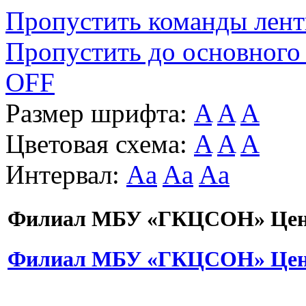
Пропустить команды лен
Пропустить до основного
OFF
Размер шрифта:
A
A
A
Цветовая схема:
A
A
A
Интервал:
Aa
Aa
Aa
Филиал МБУ «ГКЦСОН» Цент
Филиал МБУ «ГКЦСОН» Цент