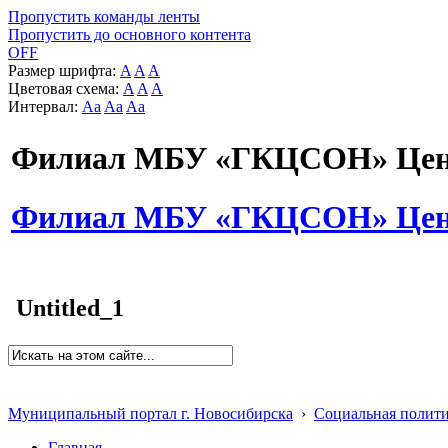
Пропустить команды ленты
Пропустить до основного контента
OFF
Размер шрифта:
A
A
A
Цветовая схема:
A
A
A
Интервал:
Aa
Aa
Aa
Филиал МБУ «ГКЦСОН» Цент
Филиал МБУ «ГКЦСОН» Цент
Untitled_1
Муниципальный портал г. Новосибирска
›
Социальная полит
Главная