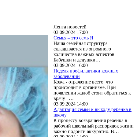
Лента новостей
03.09.2024 17:00
Семья – это семь Я
Наша семейная структура
складывается из огромного
количества важных аспектов.
Бабушки и дедушки…
03.09.2024 16:00
Неделя профилактики кожных
заболеваний
Кожа - отражение всего, что
происходит в организме. При
появлении жалоб стоит обратиться к
врачу –…
03.09.2024 14:00
Адаптация семьи к выходу ребенка в
школу
К процессу возвращения ребенка в
рабочий школьный распорядок жизни
важно подойти аккуратно. В…
03.09.2024 14:00