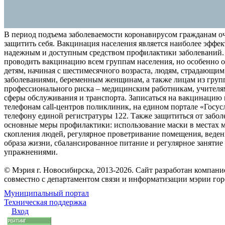
В период подъема заболеваемости коронавирусом гражданам о
защитить себя. Вакцинация населения является наиболее эффе
надежным и доступным средством профилактики заболеваний.
проводить вакцинацию всем группам населения, но особенно о
детям, начиная с шестимесячного возраста, людям, страдающи
заболеваниями, беременным женщинам, а также лицам из груп
профессионального риска – медицинским работникам, учителя
сферы обслуживания и транспорта. Записаться на вакцинацию
телефонам call-центров поликлиник, на едином портале «Госус
телефону единой регистратуры 122. Также защититься от забо
основные меры профилактики: использование маски в местах 
скопления людей, регулярное проветривание помещения, веден
образа жизни, сбалансированное питание и регулярное заняти
упражнениями.
© Мэрия г. Новосибирска, 2013-2026. Сайт разработан компан
совместно с департаментом связи и информатизации мэрии го
Муниципальный портал
Техническая поддержка
Вход