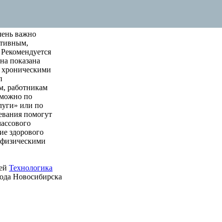
чень важно
ктивным,
 Рекомендуется
на показана
м хроническими
п
м, работникам
 можно по
луги» или по
левания помогут
массового
ие здорового
е физическими
ией
Технологика
рода Новосибирска