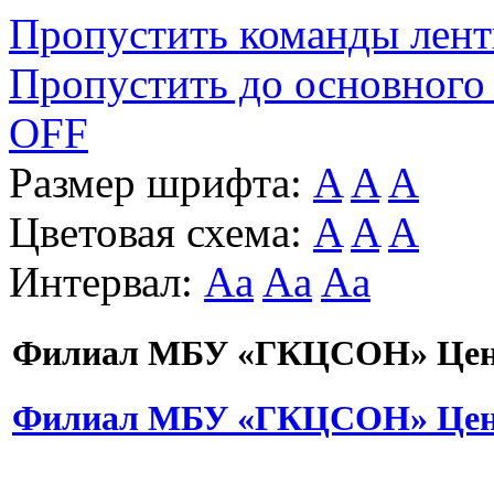
Пропустить команды лен
Пропустить до основного
OFF
Размер шрифта:
A
A
A
Цветовая схема:
A
A
A
Интервал:
Aa
Aa
Aa
Филиал МБУ «ГКЦСОН» Цент
Филиал МБУ «ГКЦСОН» Цент