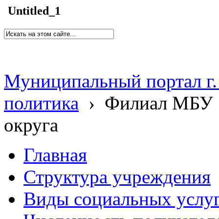
Untitled_1
Муниципальный портал г.
политика
›
Филиал МБУ 
округа
Главная
Структура учреждения
Виды социальных услу