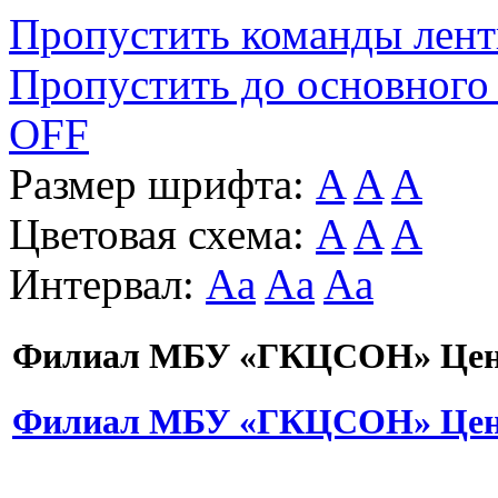
Пропустить команды лен
Пропустить до основного
OFF
Размер шрифта:
A
A
A
Цветовая схема:
A
A
A
Интервал:
Aa
Aa
Aa
Филиал МБУ «ГКЦСОН» Цент
Филиал МБУ «ГКЦСОН» Цент