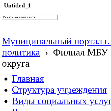
Untitled_1
Муниципальный портал г.
политика
›
Филиал МБУ 
округа
Главная
Структура учреждения
Виды социальных услу