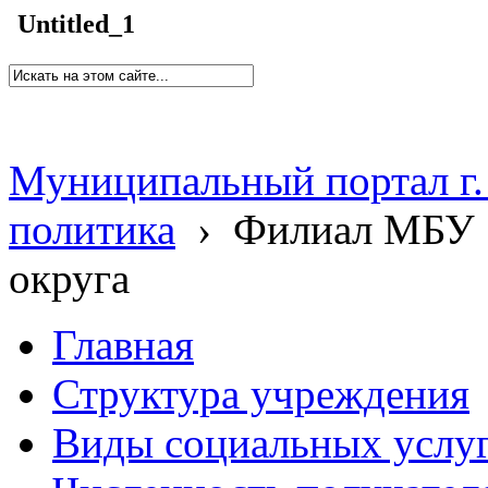
Untitled_1
Муниципальный портал г.
политика
›
Филиал МБУ 
округа
Главная
Структура учреждения
Виды социальных услу