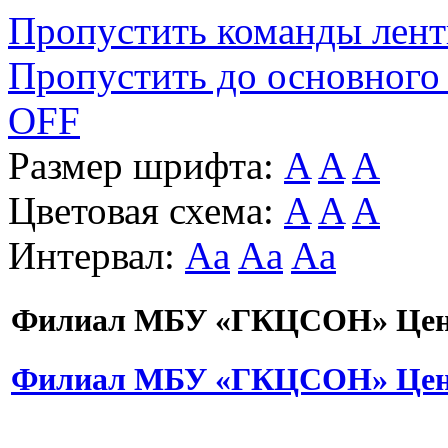
Пропустить команды лен
Пропустить до основного
OFF
Размер шрифта:
A
A
A
Цветовая схема:
A
A
A
Интервал:
Aa
Aa
Aa
Филиал МБУ «ГКЦСОН» Цент
Филиал МБУ «ГКЦСОН» Цент