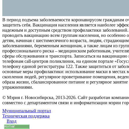
В период подъема заболеваемости коронавирусом гражданам о
защитить себя. Вакцинация населения является наиболее эффе
надежным и доступным средством профилактики заболеваний.
проводить вакцинацию всем группам населения, но особенно о
детям, начиная с шестимесячного возраста, людям, страдающи
заболеваниями, беременным женщинам, а также лицам из груп
профессионального риска – медицинским работникам, учителя
сферы обслуживания и транспорта. Записаться на вакцинацию
телефонам call-центров поликлиник, на едином портале «Госус
телефону единой регистратуры 122. Также защититься от забо
основные меры профилактики: использование маски в местах 
скопления людей, регулярное проветривание помещения, веден
образа жизни, сбалансированное питание и регулярное заняти
упражнениями.
© Мэрия г. Новосибирска, 2013-2026. Сайт разработан компан
совместно с департаментом связи и информатизации мэрии го
Муниципальный портал
Техническая поддержка
Вход