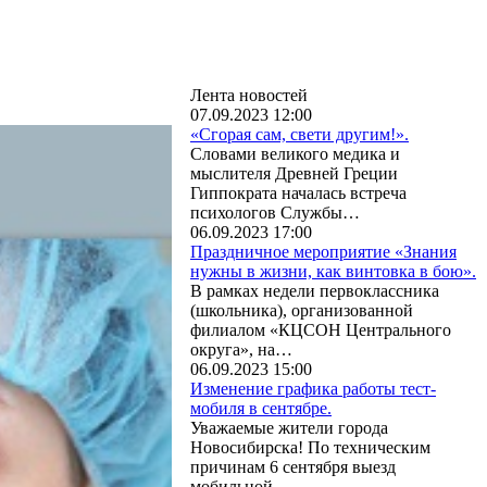
Лента новостей
07.09.2023 12:00
«Сгорая сам, свети другим!».
Словами великого медика и
мыслителя Древней Греции
Гиппократа началась встреча
психологов Службы…
06.09.2023 17:00
Праздничное мероприятие «Знания
нужны в жизни, как винтовка в бою».
В рамках недели первоклассника
(школьника), организованной
филиалом «КЦСОН Центрального
округа», на…
06.09.2023 15:00
Изменение графика работы тест-
мобиля в сентябре.
Уважаемые жители города
Новосибирска! По техническим
причинам 6 сентября выезд
мобильной…