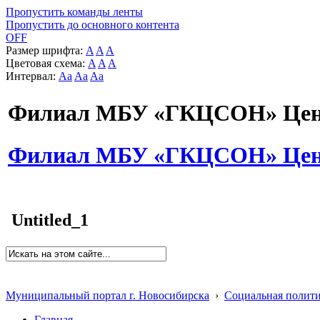
Пропустить команды ленты
Пропустить до основного контента
OFF
Размер шрифта:
A
A
A
Цветовая схема:
A
A
A
Интервал:
Aa
Aa
Aa
Филиал МБУ «ГКЦСОН» Цент
Филиал МБУ «ГКЦСОН» Цент
Untitled_1
Муниципальный портал г. Новосибирска
›
Социальная полит
Главная