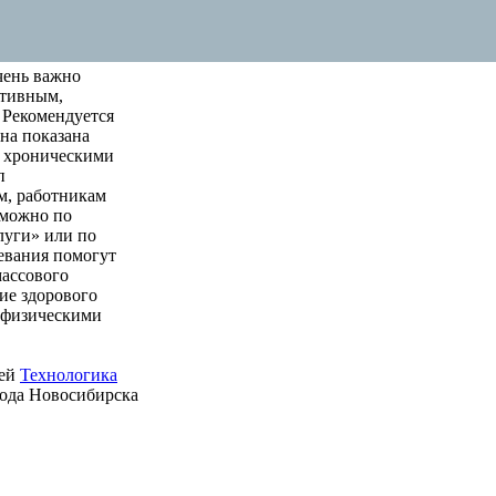
чень важно
ктивным,
 Рекомендуется
на показана
м хроническими
п
м, работникам
 можно по
луги» или по
левания помогут
массового
ие здорового
е физическими
ией
Технологика
рода Новосибирска