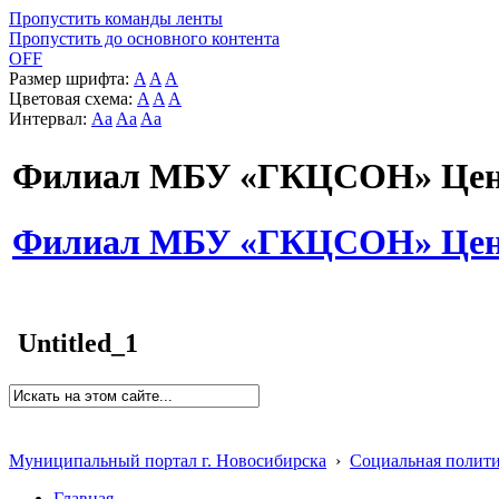
Пропустить команды ленты
Пропустить до основного контента
OFF
Размер шрифта:
A
A
A
Цветовая схема:
A
A
A
Интервал:
Aa
Aa
Aa
Филиал МБУ «ГКЦСОН» Цент
Филиал МБУ «ГКЦСОН» Цент
Untitled_1
Муниципальный портал г. Новосибирска
›
Социальная полит
Главная