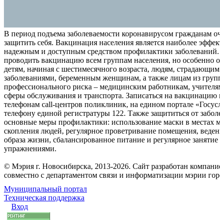
В период подъема заболеваемости коронавирусом гражданам о
защитить себя. Вакцинация населения является наиболее эффе
надежным и доступным средством профилактики заболеваний.
проводить вакцинацию всем группам населения, но особенно о
детям, начиная с шестимесячного возраста, людям, страдающи
заболеваниями, беременным женщинам, а также лицам из груп
профессионального риска – медицинским работникам, учителя
сферы обслуживания и транспорта. Записаться на вакцинацию
телефонам call-центров поликлиник, на едином портале «Госус
телефону единой регистратуры 122. Также защититься от забо
основные меры профилактики: использование маски в местах 
скопления людей, регулярное проветривание помещения, веден
образа жизни, сбалансированное питание и регулярное заняти
упражнениями.
© Мэрия г. Новосибирска, 2013-2026. Сайт разработан компан
совместно с департаментом связи и информатизации мэрии го
Муниципальный портал
Техническая поддержка
Вход