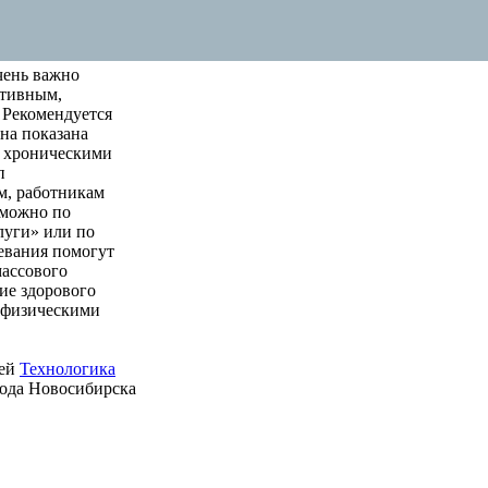
чень важно
ктивным,
 Рекомендуется
на показана
м хроническими
п
м, работникам
 можно по
луги» или по
левания помогут
массового
ие здорового
е физическими
ией
Технологика
рода Новосибирска