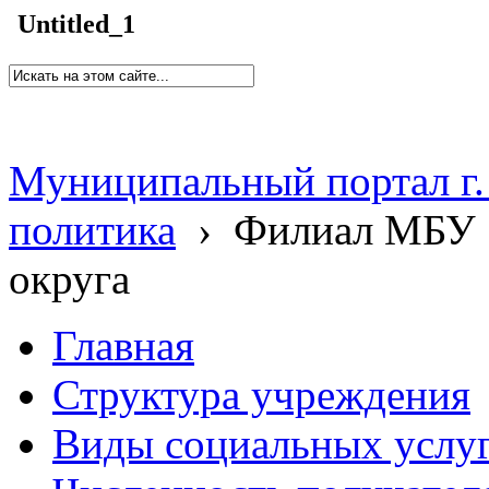
Untitled_1
Муниципальный портал г.
политика
›
Филиал МБУ 
округа
Главная
Структура учреждения
Виды социальных услу