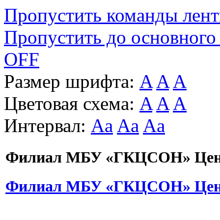
Пропустить команды лен
Пропустить до основного
OFF
Размер шрифта:
A
A
A
Цветовая схема:
A
A
A
Интервал:
Aa
Aa
Aa
Филиал МБУ «ГКЦСОН» Цент
Филиал МБУ «ГКЦСОН» Цент