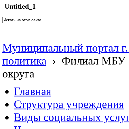
Untitled_1
Муниципальный портал г.
политика
›
Филиал МБУ 
округа
Главная
Структура учреждения
Виды социальных услу