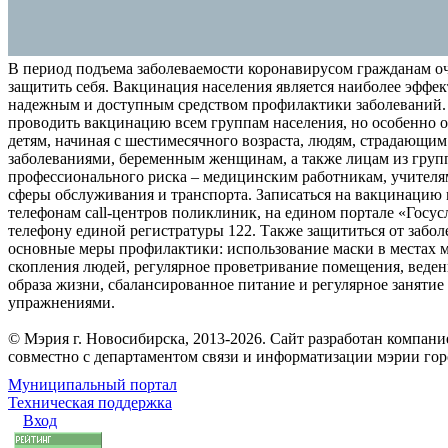
В период подъема заболеваемости коронавирусом гражданам о
защитить себя. Вакцинация населения является наиболее эффе
надежным и доступным средством профилактики заболеваний.
проводить вакцинацию всем группам населения, но особенно о
детям, начиная с шестимесячного возраста, людям, страдающи
заболеваниями, беременным женщинам, а также лицам из груп
профессионального риска – медицинским работникам, учителя
сферы обслуживания и транспорта. Записаться на вакцинацию
телефонам call-центров поликлиник, на едином портале «Госус
телефону единой регистратуры 122. Также защититься от забо
основные меры профилактики: использование маски в местах 
скопления людей, регулярное проветривание помещения, веден
образа жизни, сбалансированное питание и регулярное заняти
упражнениями.
© Мэрия г. Новосибирска, 2013-2026. Сайт разработан компан
совместно с департаментом связи и информатизации мэрии го
Муниципальный портал
Техническая поддержка
Вход