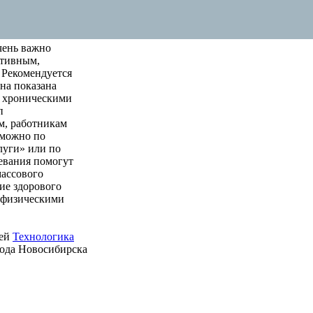
чень важно
ктивным,
 Рекомендуется
на показана
м хроническими
п
м, работникам
 можно по
луги» или по
левания помогут
массового
ие здорового
е физическими
ией
Технологика
рода Новосибирска