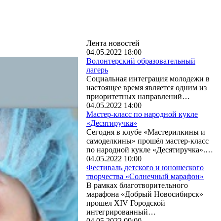
Лента новостей
04.05.2022 18:00
Волонтерский образовательный
лагерь
Социальная интеграция молодежи в
настоящее время является одним из
приоритетных направлений…
04.05.2022 14:00
Мастер-класс по народной кукле
«Десятиручка»
Сегодня в клубе «Мастерилкины и
самоделкины» прошёл мастер-класс
по народной кукле «Десятиручка».…
04.05.2022 10:00
Фестиваль детского и юношеского
творчества «Солнечный марафон»
В рамках благотворительного
марафона «Добрый Новосибирск»
прошел XIV Городской
интегрированный…
04.05.2022 09:00