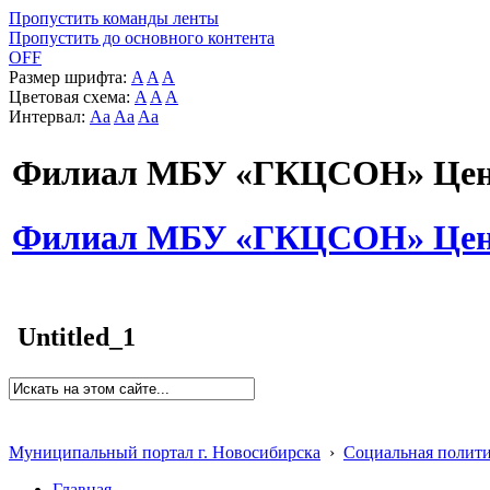
Пропустить команды ленты
Пропустить до основного контента
OFF
Размер шрифта:
A
A
A
Цветовая схема:
A
A
A
Интервал:
Aa
Aa
Aa
Филиал МБУ «ГКЦСОН» Цент
Филиал МБУ «ГКЦСОН» Цент
Untitled_1
Муниципальный портал г. Новосибирска
›
Социальная полит
Главная