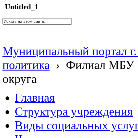
Untitled_1
Муниципальный портал г.
политика
›
Филиал МБУ 
округа
Главная
Структура учреждения
Виды социальных услу