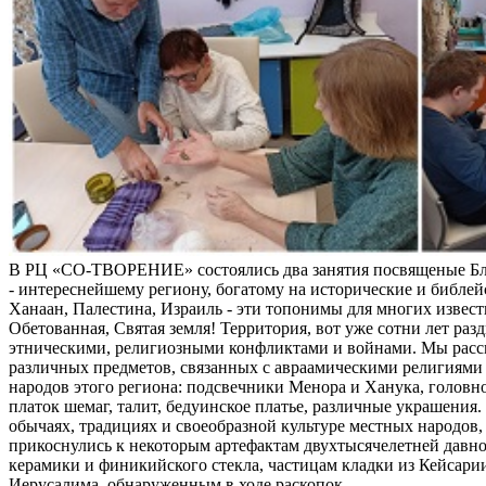
В РЦ «СО-ТВОРЕНИЕ» состоялись два занятия посвященые Б
- интереснейшему региону, богатому на исторические и библей
Ханаан, Палестина, Израиль - эти топонимы для многих извес
Обетованная, Святая земля! Территория, вот уже сотни лет раз
этническими, религиозными конфликтами и войнами. Мы расс
различных предметов, связанных с авраамическими религиями 
народов этого региона: подсвечники Менора и Ханука, головно
платок шемаг, талит, бедуинское платье, различные украшения
обычаях, традициях и своеобразной культуре местных народов, 
прикоснулись к некоторым артефактам двухтысячелетней давно
керамики и финикийского стекла, частицам кладки из Кейсари
Иерусалима, обнаруженным в ходе раскопок.