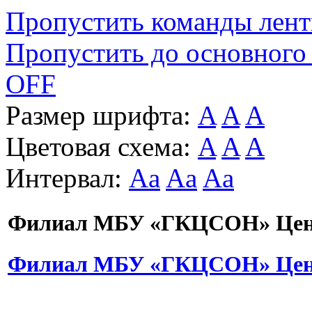
Пропустить команды лен
Пропустить до основного
OFF
Размер шрифта:
A
A
A
Цветовая схема:
A
A
A
Интервал:
Aa
Aa
Aa
Филиал МБУ «ГКЦСОН» Цент
Филиал МБУ «ГКЦСОН» Цент