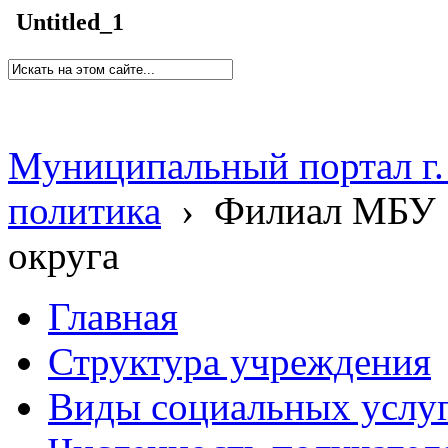
Untitled_1
Муниципальный портал г.
политика
›
Филиал МБУ 
округа
Главная
Структура учреждения
Виды социальных услу