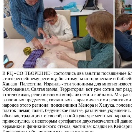
В РЦ «СО-ТВОРЕНИЕ» состоялись два занятия посвященые Б
- интереснейшему региону, богатому на исторические и библей
Ханаан, Палестина, Израиль - эти топонимы для многих извес
Обетованная, Святая земля! Территория, вот уже сотни лет раз
этническими, религиозными конфликтами и войнами. Мы расс
различных предметов, связанных с авраамическими религиями 
народов этого региона: подсвечники Менора и Ханука, головно
платок шемаг, талит, бедуинское платье, различные украшения
обычаях, традициях и своеобразной культуре местных народов, 
прикоснулись к некоторым артефактам двухтысячелетней давно
керамики и финикийского стекла, частицам кладки из Кейсари
Иерусалима, обнаруженным в ходе раскопок.