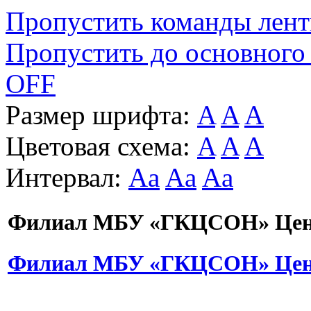
Пропустить команды лен
Пропустить до основного
OFF
Размер шрифта:
A
A
A
Цветовая схема:
A
A
A
Интервал:
Aa
Aa
Aa
Филиал МБУ «ГКЦСОН» Цент
Филиал МБУ «ГКЦСОН» Цент