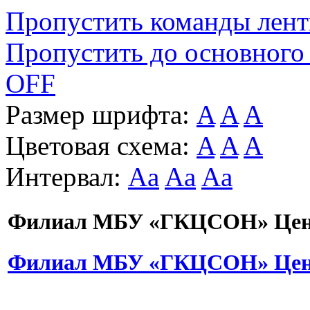
Пропустить команды лен
Пропустить до основного
OFF
Размер шрифта:
A
A
A
Цветовая схема:
A
A
A
Интервал:
Aa
Aa
Aa
Филиал МБУ «ГКЦСОН» Цент
Филиал МБУ «ГКЦСОН» Цент