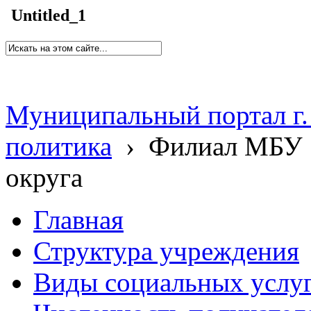
Untitled_1
Муниципальный портал г.
политика
›
Филиал МБУ 
округа
Главная
Структура учреждения
Виды социальных услу