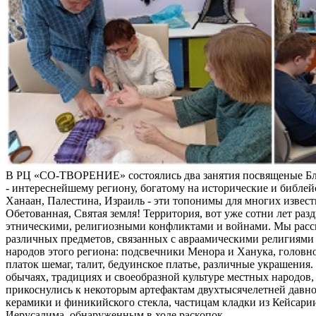
В РЦ «СО-ТВОРЕНИЕ» состоялись два занятия посвященые Б
- интереснейшему региону, богатому на исторические и библей
Ханаан, Палестина, Израиль - эти топонимы для многих извес
Обетованная, Святая земля! Территория, вот уже сотни лет раз
этническими, религиозными конфликтами и войнами. Мы расс
различных предметов, связанных с авраамическими религиями 
народов этого региона: подсвечники Менора и Ханука, головно
платок шемаг, талит, бедуинское платье, различные украшения
обычаях, традициях и своеобразной культуре местных народов, 
прикоснулись к некоторым артефактам двухтысячелетней давно
керамики и финикийского стекла, частицам кладки из Кейсари
Иерусалима, обнаруженным в ходе раскопок.