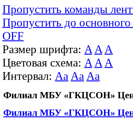
Пропустить команды лен
Пропустить до основного
OFF
Размер шрифта:
A
A
A
Цветовая схема:
A
A
A
Интервал:
Aa
Aa
Aa
Филиал МБУ «ГКЦСОН» Цент
Филиал МБУ «ГКЦСОН» Цент