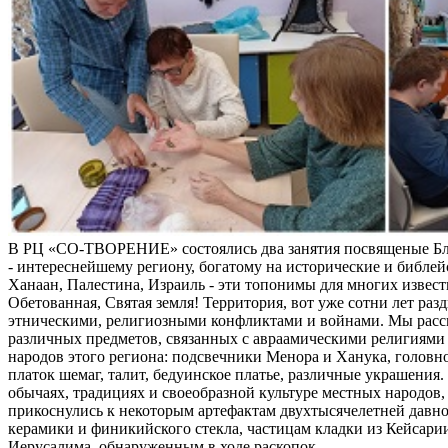
В РЦ «СО-ТВОРЕНИЕ» состоялись два занятия посвященые Б
- интереснейшему региону, богатому на исторические и библей
Ханаан, Палестина, Израиль - эти топонимы для многих извес
Обетованная, Святая земля! Территория, вот уже сотни лет раз
этническими, религиозными конфликтами и войнами. Мы расс
различных предметов, связанных с авраамическими религиями 
народов этого региона: подсвечники Менора и Ханука, головно
платок шемаг, талит, бедуинское платье, различные украшения
обычаях, традициях и своеобразной культуре местных народов, 
прикоснулись к некоторым артефактам двухтысячелетней давно
керамики и финикийского стекла, частицам кладки из Кейсари
Иерусалима, обнаруженным в ходе раскопок.