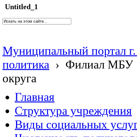
Untitled_1
Муниципальный портал г.
политика
›
Филиал МБУ 
округа
Главная
Структура учреждения
Виды социальных услу