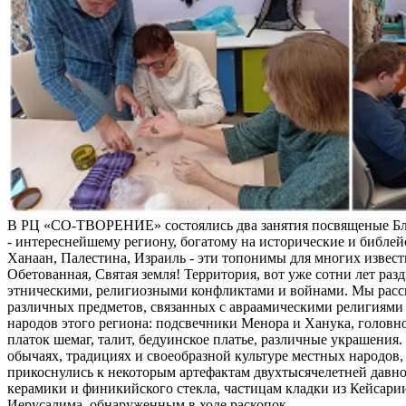
В РЦ «СО-ТВОРЕНИЕ» состоялись два занятия посвященые Б
- интереснейшему региону, богатому на исторические и библей
Ханаан, Палестина, Израиль - эти топонимы для многих извес
Обетованная, Святая земля! Территория, вот уже сотни лет раз
этническими, религиозными конфликтами и войнами. Мы расс
различных предметов, связанных с авраамическими религиями 
народов этого региона: подсвечники Менора и Ханука, головно
платок шемаг, талит, бедуинское платье, различные украшения
обычаях, традициях и своеобразной культуре местных народов, 
прикоснулись к некоторым артефактам двухтысячелетней давно
керамики и финикийского стекла, частицам кладки из Кейсари
Иерусалима, обнаруженным в ходе раскопок.