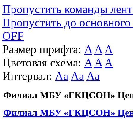
Пропустить команды лен
Пропустить до основного
OFF
Размер шрифта:
A
A
A
Цветовая схема:
A
A
A
Интервал:
Aa
Aa
Aa
Филиал МБУ «ГКЦСОН» Цент
Филиал МБУ «ГКЦСОН» Цент