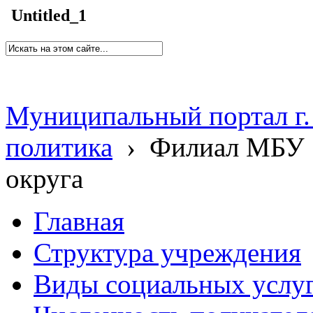
Untitled_1
Муниципальный портал г.
политика
›
Филиал МБУ 
округа
Главная
Структура учреждения
Виды социальных услу