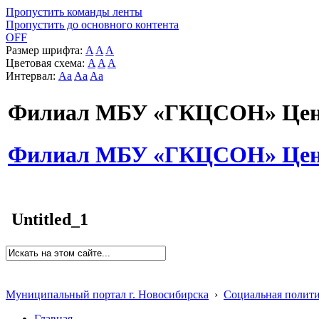
Пропустить команды ленты
Пропустить до основного контента
OFF
Размер шрифта:
A
A
A
Цветовая схема:
A
A
A
Интервал:
Aa
Aa
Aa
Филиал МБУ «ГКЦСОН» Цент
Филиал МБУ «ГКЦСОН» Цент
Untitled_1
Муниципальный портал г. Новосибирска
›
Социальная полит
Главная