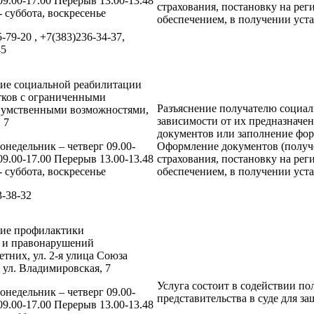
09.00-17.00 Перерыв 13.00-13.48
страхования, постановку на рег
 суббота, воскресенье
обеспечением, в получении уст
5-79-20 , +7(383)236-34-37,
45
ние социальной реабилитации
тков с ограниченными
Разъяснение получателю социал
 умственными возможностями,
зависимости от их предназначен
 7
документов или заполнение фор
онедельник – четверг 09.00-
Оформление документов (получе
09.00-17.00 Перерыв 13.00-13.48
страхования, постановку на рег
 суббота, воскресенье
обеспечением, в получении уст
3-38-32
ние профилактики
и и правонарушений
тних, ул. 2-я улица Союза
 ул. Владимировская, 7
Услуга состоит в содействии по
онедельник – четверг 09.00-
представительства в суде для з
09.00-17.00 Перерыв 13.00-13.48