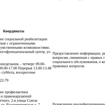
Координаты
ние социальной реабилитации
тков с ограниченными
 умственными возможностями;
огофункциональный центр, ул.
Предоставление информации, ре
вопросам, связанным с правых 
социального обслуживания, о к
онедельник – четверг 09.00-
правовых вопросов.
09.00-17.00 Перерыв 13.00-13.48
 суббота, воскресенье
-22-79
ние профилактики
и и правонарушений
тних, 2-я улица Союза
Разъяснение квалифицированны
 ул. Владимировская д. 7