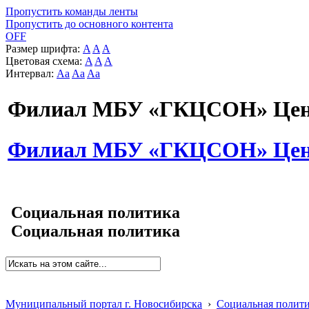
Пропустить команды ленты
Пропустить до основного контента
OFF
Размер шрифта:
A
A
A
Цветовая схема:
A
A
A
Интервал:
Aa
Aa
Aa
Филиал МБУ «ГКЦСОН» Цент
Филиал МБУ «ГКЦСОН» Цент
Социальная политика
Социальная политика
Муниципальный портал г. Новосибирска
›
Социальная полит