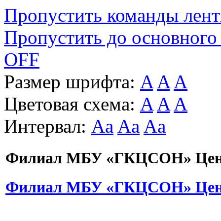
Пропустить команды лен
Пропустить до основного
OFF
Размер шрифта:
A
A
A
Цветовая схема:
A
A
A
Интервал:
Aa
Aa
Aa
Филиал МБУ «ГКЦСОН» Цент
Филиал МБУ «ГКЦСОН» Цент