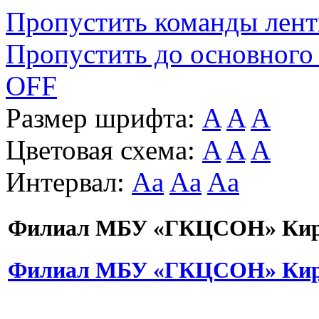
Пропустить команды лен
Пропустить до основного
OFF
Размер шрифта:
A
A
A
Цветовая схема:
A
A
A
Интервал:
Aa
Aa
Aa
Филиал МБУ «ГКЦСОН» Киро
Филиал МБУ «ГКЦСОН» Киро