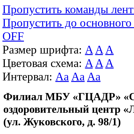
Пропустить команды лен
Пропустить до основного
OFF
Размер шрифта:
A
A
A
Цветовая схема:
A
A
A
Интервал:
Aa
Aa
Aa
Филиал МБУ «ГЦАДР» «С
оздоровительный центр «
(ул. Жуковского, д. 98/1)