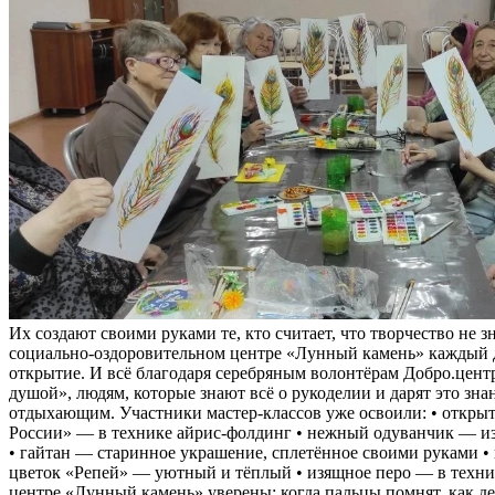
Их создают своими руками те, кто считает, что творчество не зн
социально-оздоровительном центре «Лунный камень» каждый 
открытие. И всё благодаря серебряным волонтёрам Добро.цен
душой», людям, которые знают всё о рукоделии и дарят это зн
отдыхающим. Участники мастер-классов уже освоили: • откры
России» — в технике айрис-фолдинг • нежный одуванчик — и
• гайтан — старинное украшение, сплетённое своими руками 
цветок «Репей» — уютный и тёплый • изящное перо — в техни
центре «Лунный камень» уверены: когда пальцы помнят, как д