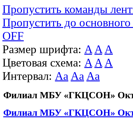
Пропустить команды лен
Пропустить до основного
OFF
Размер шрифта:
A
A
A
Цветовая схема:
A
A
A
Интервал:
Aa
Aa
Aa
Филиал МБУ «ГКЦСОН» Октя
Филиал МБУ «ГКЦСОН» Октя