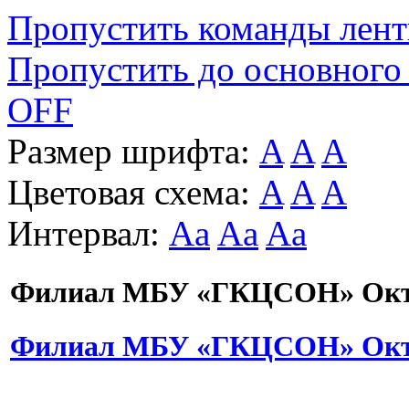
Пропустить команды лен
Пропустить до основного
OFF
Размер шрифта:
A
A
A
Цветовая схема:
A
A
A
Интервал:
Aa
Aa
Aa
Филиал МБУ «ГКЦСОН» Октя
Филиал МБУ «ГКЦСОН» Октя