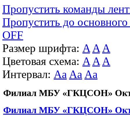
Пропустить команды лен
Пропустить до основного
OFF
Размер шрифта:
A
A
A
Цветовая схема:
A
A
A
Интервал:
Aa
Aa
Aa
Филиал МБУ «ГКЦСОН» Октя
Филиал МБУ «ГКЦСОН» Октя