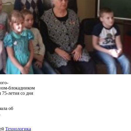
ого-
аном-блокадником
 75-летия со дня
зала об
.
ией
Технологика