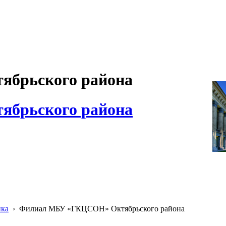
брьского района
брьского района
ика
›
Филиал МБУ «ГКЦСОН» Октябрьского района