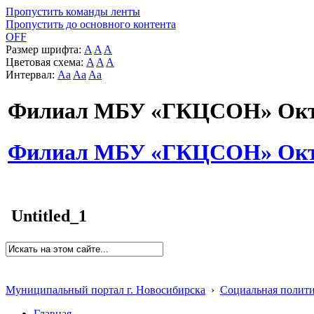
Пропустить команды ленты
Пропустить до основного контента
OFF
Размер шрифта:
A
A
A
Цветовая схема:
A
A
A
Интервал:
Aa
Aa
Aa
Филиал МБУ «ГКЦСОН» Октя
Филиал МБУ «ГКЦСОН» Октя
Untitled_1
Муниципальный портал г. Новосибирска
›
Социальная полит
Главная