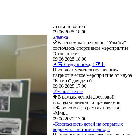
Лента новостей
09.06.2025 18:00
Улыбка
🌈В летнем лагере смены "Улыбка"
состоялось спортивное мероприятие
"Сильные и…
09.06.2025 18:00
🌲🎒 Я иду в поход! 🎒🌲
Прошло замечательное военно-
патриотическое мероприятие от клуба
"Багира" для детей…
09.06.2025 17:00
✅«Спасатель»
🐥В рамках летней досуговой
площадки дневного пребывания
«Жаворонок», в рамках проекта
«Моя…
09.06.2025 13:00
«Безопасность детей на открытых
водоемах в летний период»
По статистике, несчастные случаи на