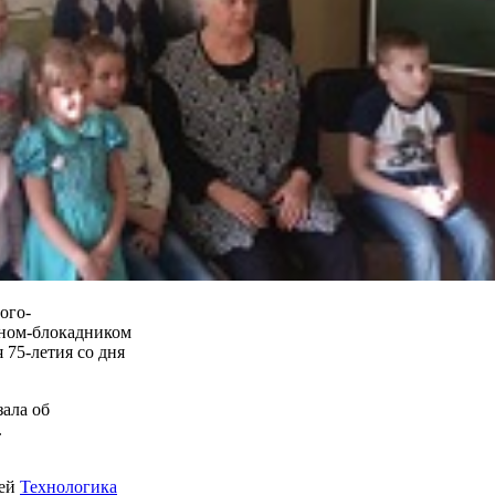
ого-
аном-блокадником
 75-летия со дня
зала об
.
ией
Технологика