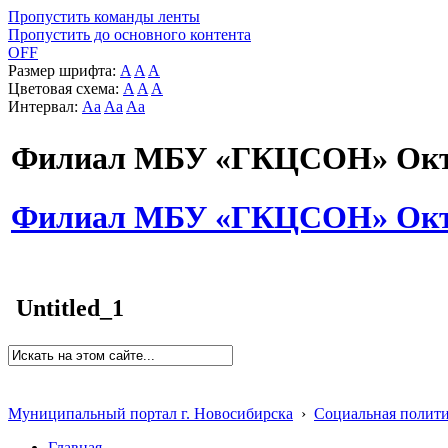
Пропустить команды ленты
Пропустить до основного контента
OFF
Размер шрифта:
A
A
A
Цветовая схема:
A
A
A
Интервал:
Aa
Aa
Aa
Филиал МБУ «ГКЦСОН» Октя
Филиал МБУ «ГКЦСОН» Октя
Untitled_1
Муниципальный портал г. Новосибирска
›
Социальная полит
Главная