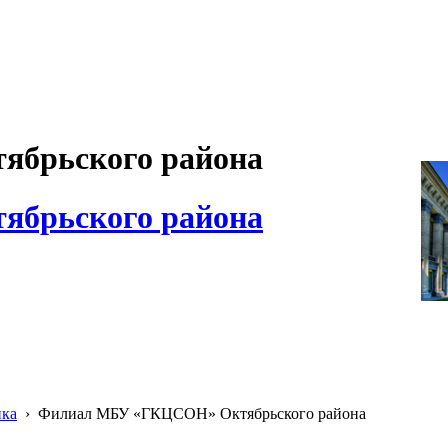
брьского района
брьского района
ика
›
Филиал МБУ «ГКЦСОН» Октябрьского района