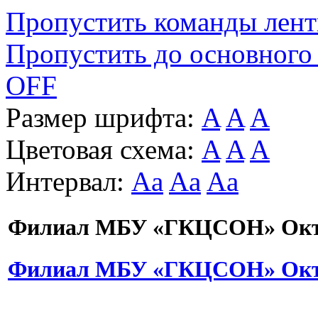
Пропустить команды лен
Пропустить до основного
OFF
Размер шрифта:
A
A
A
Цветовая схема:
A
A
A
Интервал:
Aa
Aa
Aa
Филиал МБУ «ГКЦСОН» Октя
Филиал МБУ «ГКЦСОН» Октя