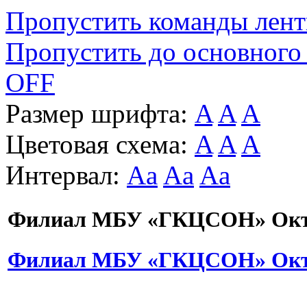
Пропустить команды лен
Пропустить до основного
OFF
Размер шрифта:
A
A
A
Цветовая схема:
A
A
A
Интервал:
Aa
Aa
Aa
Филиал МБУ «ГКЦСОН» Октя
Филиал МБУ «ГКЦСОН» Октя