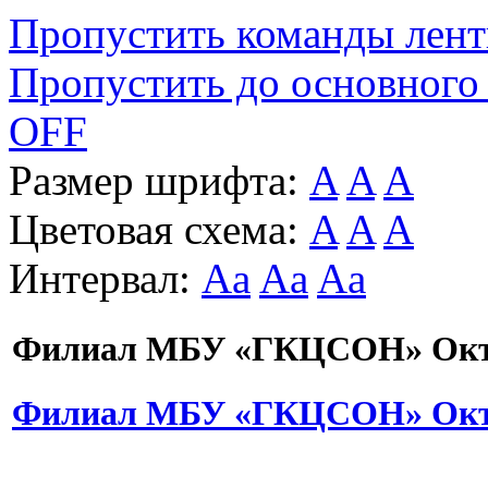
Пропустить команды лен
Пропустить до основного
OFF
Размер шрифта:
A
A
A
Цветовая схема:
A
A
A
Интервал:
Aa
Aa
Aa
Филиал МБУ «ГКЦСОН» Октя
Филиал МБУ «ГКЦСОН» Октя