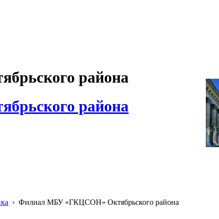
брьского района
брьского района
ика
›
Филиал МБУ «ГКЦСОН» Октябрьского района