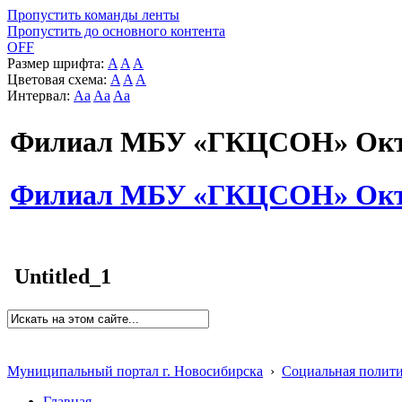
Пропустить команды ленты
Пропустить до основного контента
OFF
Размер шрифта:
A
A
A
Цветовая схема:
A
A
A
Интервал:
Aa
Aa
Aa
Филиал МБУ «ГКЦСОН» Октя
Филиал МБУ «ГКЦСОН» Октя
Untitled_1
Муниципальный портал г. Новосибирска
›
Социальная полит
Главная