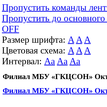
Пропустить команды лен
Пропустить до основного
OFF
Размер шрифта:
A
A
A
Цветовая схема:
A
A
A
Интервал:
Aa
Aa
Aa
Филиал МБУ «ГКЦСОН» Октя
Филиал МБУ «ГКЦСОН» Октя