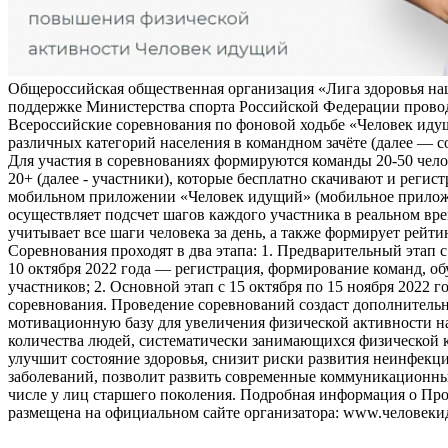
Общероссийская общественная организация «Лига здоровья на
поддержке Министерства спорта Российской Федерации прово
Всероссийские соревнования по фоновой ходьбе «Человек иду
различных категорий населения в командном зачёте (далее — с
Для участия в соревнованиях формируются команды 20-50 чело
20+ (далее - участники), которые бесплатно скачивают и регис
мобильном приложении «Человек идущий» (мобильное прило
осуществляет подсчет шагов каждого участника в реальном вре
учитывает все шаги человека за день, а также формирует рейти
Соревнования проходят в два этапа: 1. Предварительный этап с
10 октября 2022 года — регистрация, формирование команд, о
участников; 2. Основной этап с 15 октября по 15 ноября 2022 г
соревнования. Проведение соревнований создаст дополнитель
мотивационную базу для увеличения физической активности на
количества людей, систематически занимающихся физической к
улучшит состояние здоровья, снизит риски развития неинфек
заболеваний, позволит развить современные коммуникационны
числе у лиц старшего поколения. Подробная информация о Пр
размещена на официальном сайте организатора: www.человеки