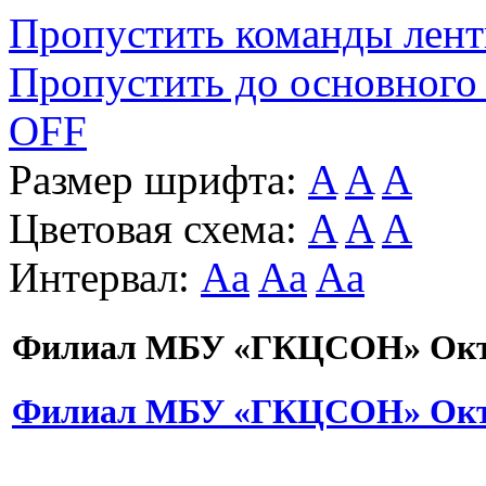
Пропустить команды лен
Пропустить до основного
OFF
Размер шрифта:
A
A
A
Цветовая схема:
A
A
A
Интервал:
Aa
Aa
Aa
Филиал МБУ «ГКЦСОН» Октя
Филиал МБУ «ГКЦСОН» Октя