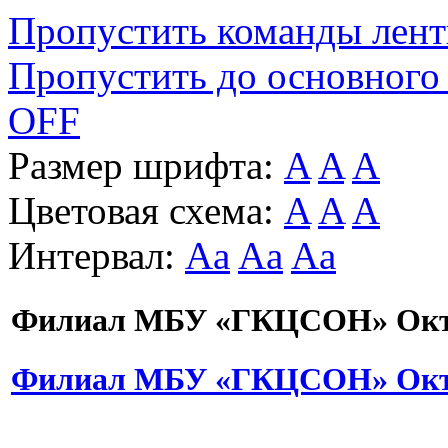
Пропустить команды лен
Пропустить до основного
OFF
Размер шрифта:
A
A
A
Цветовая схема:
A
A
A
Интервал:
Aa
Aa
Aa
Филиал МБУ «ГКЦСОН» Октя
Филиал МБУ «ГКЦСОН» Октя