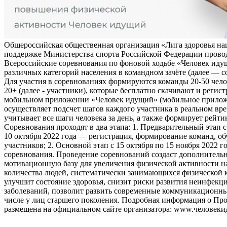
Общероссийская общественная организация «Лига здоровья на
поддержке Министерства спорта Российской Федерации прово
Всероссийские соревнования по фоновой ходьбе «Человек иду
различных категорий населения в командном зачёте (далее — с
Для участия в соревнованиях формируются команды 20-50 чело
20+ (далее - участники), которые бесплатно скачивают и регис
мобильном приложении «Человек идущий» (мобильное прило
осуществляет подсчет шагов каждого участника в реальном вре
учитывает все шаги человека за день, а также формирует рейти
Соревнования проходят в два этапа: 1. Предварительный этап с
10 октября 2022 года — регистрация, формирование команд, о
участников; 2. Основной этап с 15 октября по 15 ноября 2022 г
соревнования. Проведение соревнований создаст дополнитель
мотивационную базу для увеличения физической активности на
количества людей, систематически занимающихся физической к
улучшит состояние здоровья, снизит риски развития неинфек
заболеваний, позволит развить современные коммуникационны
числе у лиц старшего поколения. Подробная информация о Пр
размещена на официальном сайте организатора: www.человеки