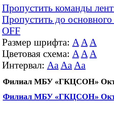
Пропустить команды лен
Пропустить до основного
OFF
Размер шрифта:
A
A
A
Цветовая схема:
A
A
A
Интервал:
Aa
Aa
Aa
Филиал МБУ «ГКЦСОН» Октя
Филиал МБУ «ГКЦСОН» Октя