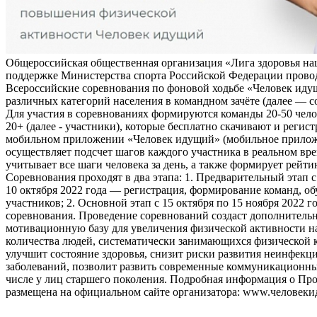
Общероссийская общественная организация «Лига здоровья на
поддержке Министерства спорта Российской Федерации прово
Всероссийские соревнования по фоновой ходьбе «Человек иду
различных категорий населения в командном зачёте (далее — с
Для участия в соревнованиях формируются команды 20-50 чело
20+ (далее - участники), которые бесплатно скачивают и регис
мобильном приложении «Человек идущий» (мобильное прило
осуществляет подсчет шагов каждого участника в реальном вре
учитывает все шаги человека за день, а также формирует рейти
Соревнования проходят в два этапа: 1. Предварительный этап с
10 октября 2022 года — регистрация, формирование команд, о
участников; 2. Основной этап с 15 октября по 15 ноября 2022 г
соревнования. Проведение соревнований создаст дополнитель
мотивационную базу для увеличения физической активности на
количества людей, систематически занимающихся физической к
улучшит состояние здоровья, снизит риски развития неинфек
заболеваний, позволит развить современные коммуникационны
числе у лиц старшего поколения. Подробная информация о Пр
размещена на официальном сайте организатора: www.человеки