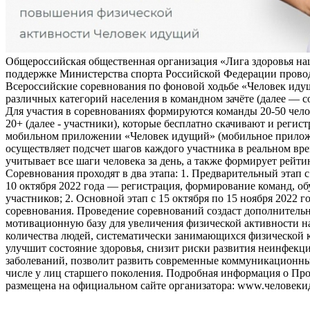
Общероссийская общественная организация «Лига здоровья на
поддержке Министерства спорта Российской Федерации прово
Всероссийские соревнования по фоновой ходьбе «Человек иду
различных категорий населения в командном зачёте (далее — с
Для участия в соревнованиях формируются команды 20-50 чело
20+ (далее - участники), которые бесплатно скачивают и регис
мобильном приложении «Человек идущий» (мобильное прило
осуществляет подсчет шагов каждого участника в реальном вре
учитывает все шаги человека за день, а также формирует рейти
Соревнования проходят в два этапа: 1. Предварительный этап с
10 октября 2022 года — регистрация, формирование команд, о
участников; 2. Основной этап с 15 октября по 15 ноября 2022 г
соревнования. Проведение соревнований создаст дополнитель
мотивационную базу для увеличения физической активности на
количества людей, систематически занимающихся физической к
улучшит состояние здоровья, снизит риски развития неинфек
заболеваний, позволит развить современные коммуникационны
числе у лиц старшего поколения. Подробная информация о Пр
размещена на официальном сайте организатора: www.человеки