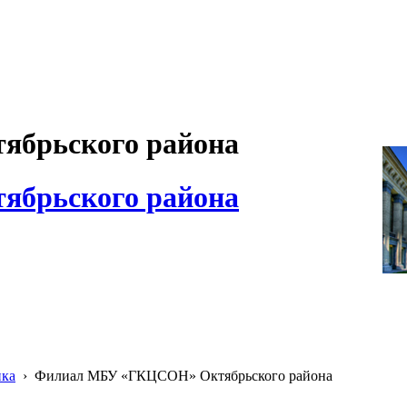
брьского района
брьского района
ика
›
Филиал МБУ «ГКЦСОН» Октябрьского района