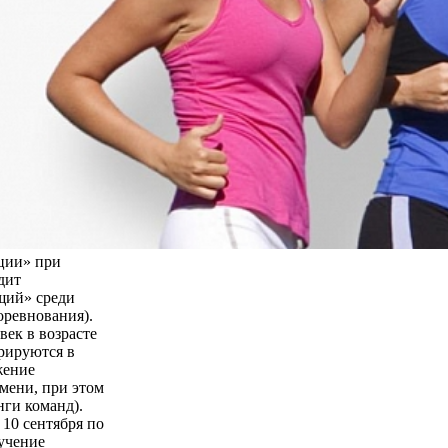
ции» при
дит
щий» среди
оревнования).
век в возрасте
трируются в
жение
мени, при этом
нги команд).
 10 сентября по
бучение