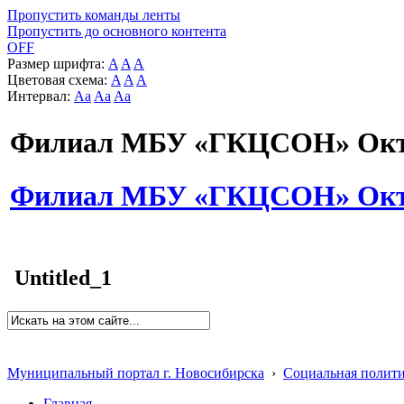
Пропустить команды ленты
Пропустить до основного контента
OFF
Размер шрифта:
A
A
A
Цветовая схема:
A
A
A
Интервал:
Aa
Aa
Aa
Филиал МБУ «ГКЦСОН» Октя
Филиал МБУ «ГКЦСОН» Октя
Untitled_1
Муниципальный портал г. Новосибирска
›
Социальная полит
Главная