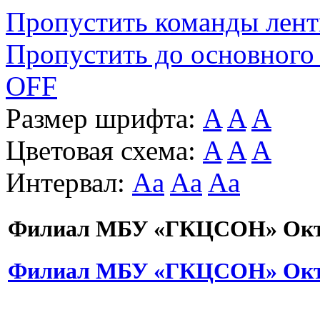
Пропустить команды лен
Пропустить до основного
OFF
Размер шрифта:
A
A
A
Цветовая схема:
A
A
A
Интервал:
Aa
Aa
Aa
Филиал МБУ «ГКЦСОН» Октя
Филиал МБУ «ГКЦСОН» Октя