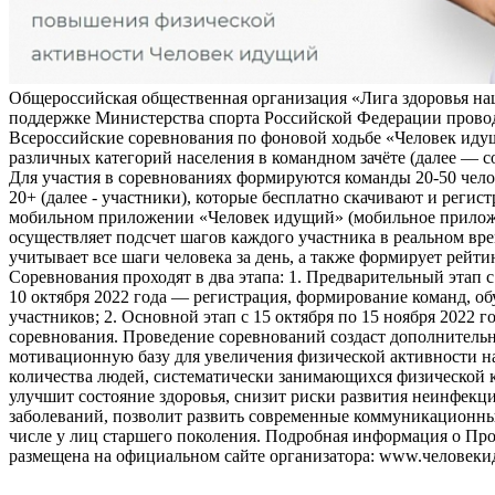
Общероссийская общественная организация «Лига здоровья на
поддержке Министерства спорта Российской Федерации прово
Всероссийские соревнования по фоновой ходьбе «Человек иду
различных категорий населения в командном зачёте (далее — с
Для участия в соревнованиях формируются команды 20-50 чело
20+ (далее - участники), которые бесплатно скачивают и регис
мобильном приложении «Человек идущий» (мобильное прило
осуществляет подсчет шагов каждого участника в реальном вре
учитывает все шаги человека за день, а также формирует рейти
Соревнования проходят в два этапа: 1. Предварительный этап с
10 октября 2022 года — регистрация, формирование команд, о
участников; 2. Основной этап с 15 октября по 15 ноября 2022 г
соревнования. Проведение соревнований создаст дополнитель
мотивационную базу для увеличения физической активности на
количества людей, систематически занимающихся физической к
улучшит состояние здоровья, снизит риски развития неинфек
заболеваний, позволит развить современные коммуникационны
числе у лиц старшего поколения. Подробная информация о Пр
размещена на официальном сайте организатора: www.человеки