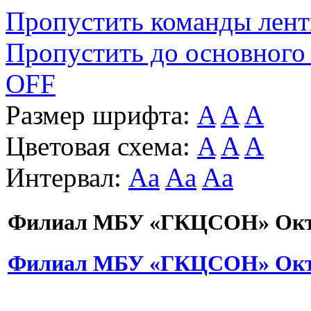
Пропустить команды лен
Пропустить до основного
OFF
Размер шрифта:
A
A
A
Цветовая схема:
A
A
A
Интервал:
Aa
Aa
Aa
Филиал МБУ «ГКЦСОН» Октя
Филиал МБУ «ГКЦСОН» Октя