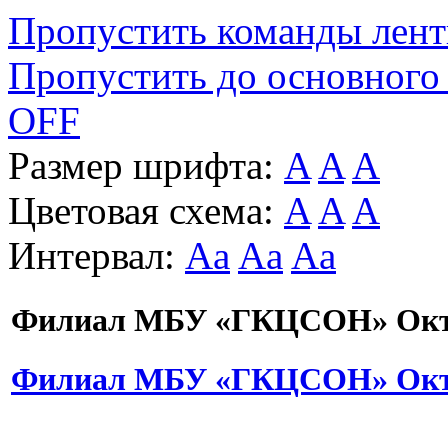
Пропустить команды лен
Пропустить до основного
OFF
Размер шрифта:
A
A
A
Цветовая схема:
A
A
A
Интервал:
Aa
Aa
Aa
Филиал МБУ «ГКЦСОН» Октя
Филиал МБУ «ГКЦСОН» Октя