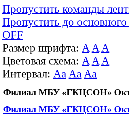
Пропустить команды лен
Пропустить до основного
OFF
Размер шрифта:
A
A
A
Цветовая схема:
A
A
A
Интервал:
Aa
Aa
Aa
Филиал МБУ «ГКЦСОН» Октя
Филиал МБУ «ГКЦСОН» Октя