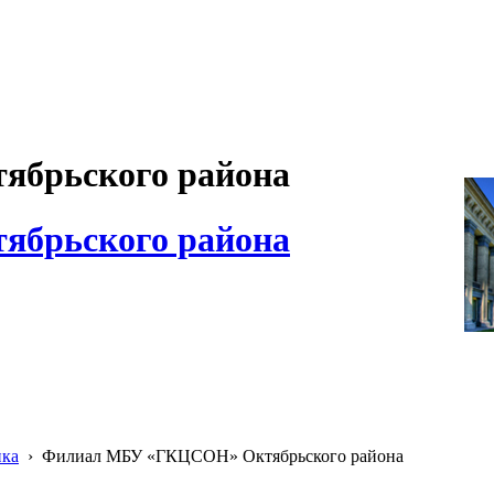
брьского района
брьского района
ика
›
Филиал МБУ «ГКЦСОН» Октябрьского района