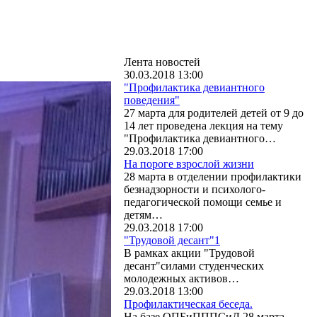
Лента новостей
30.03.2018 13:00
"Профилактика девиантного
поведения"
27 марта для родителей детей от 9 до
14 лет проведена лекция на тему
"Профилактика девиантного…
29.03.2018 17:00
На пороге взрослой жизни
28 марта в отделении профилактики
безнадзорности и психолого-
педагогической помощи семье и
детям…
29.03.2018 17:00
"Трудовой десант"1
В рамках акции "Трудовой
десант"силами студенческих
молодежных активов…
29.03.2018 13:00
Профилактическая беседа.
На базе ОПБиПППСиД 28 марта