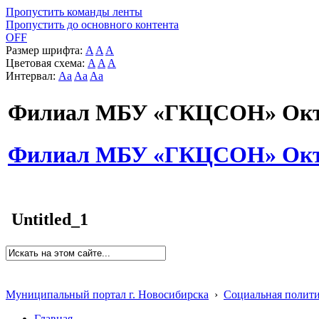
Пропустить команды ленты
Пропустить до основного контента
OFF
Размер шрифта:
A
A
A
Цветовая схема:
A
A
A
Интервал:
Aa
Aa
Aa
Филиал МБУ «ГКЦСОН» Октя
Филиал МБУ «ГКЦСОН» Октя
Untitled_1
Муниципальный портал г. Новосибирска
›
Социальная полит
Главная