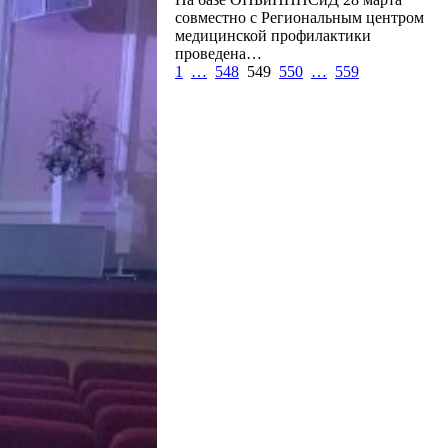
совместно с Региональным центром
медицинской профилактики
проведена…
1
…
548
549
550
…
559