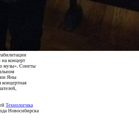
реабилитации
 на концерт
о музы». Сонеты
кальном
нии Яны
я концертная
ателей,
ией
Технологика
рода Новосибирска