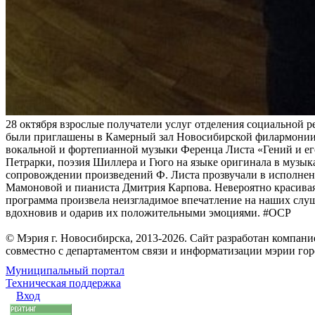
28 октября взрослые получатели услуг отделения социальной 
были приглашены в Камерный зал Новосибирской филармонии
вокальной и фортепианной музыки Ференца Листа «Гений и ег
Петрарки, поэзия Шиллера и Гюго на языке оригинала в музы
сопровождении произведений Ф. Листа прозвучали в исполне
Мамоновой и пианиста Дмитрия Карпова. Невероятно красива
программа произвела неизгладимое впечатление на наших слуш
вдохновив и одарив их положительными эмоциями. #ОСР
© Мэрия г. Новосибирска, 2013-2026. Сайт разработан компан
совместно с департаментом связи и информатизации мэрии го
Муниципальный портал
Техническая поддержка
Вход