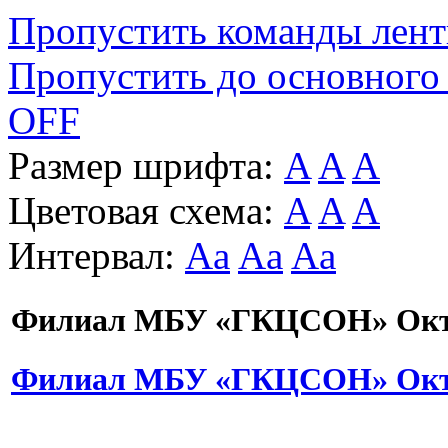
Пропустить команды лен
Пропустить до основного
OFF
Размер шрифта:
A
A
A
Цветовая схема:
A
A
A
Интервал:
Aa
Aa
Aa
Филиал МБУ «ГКЦСОН» Октя
Филиал МБУ «ГКЦСОН» Октя