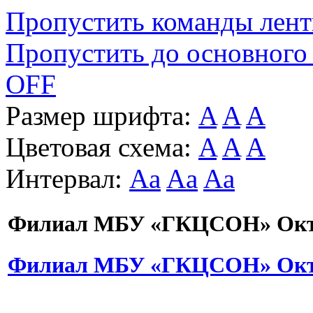
Пропустить команды лен
Пропустить до основного
OFF
Размер шрифта:
A
A
A
Цветовая схема:
A
A
A
Интервал:
Aa
Aa
Aa
Филиал МБУ «ГКЦСОН» Октя
Филиал МБУ «ГКЦСОН» Октя