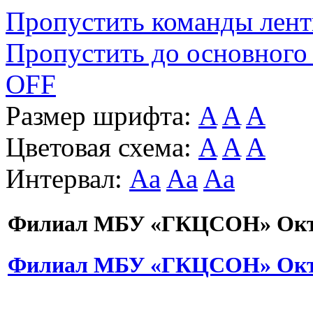
Пропустить команды лен
Пропустить до основного
OFF
Размер шрифта:
A
A
A
Цветовая схема:
A
A
A
Интервал:
Aa
Aa
Aa
Филиал МБУ «ГКЦСОН» Октя
Филиал МБУ «ГКЦСОН» Октя