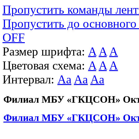
Пропустить команды лен
Пропустить до основного
OFF
Размер шрифта:
A
A
A
Цветовая схема:
A
A
A
Интервал:
Aa
Aa
Aa
Филиал МБУ «ГКЦСОН» Октя
Филиал МБУ «ГКЦСОН» Октя