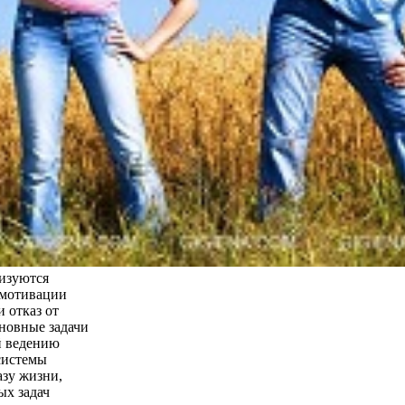
лизуются
 мотивации
 отказ от
новные задачи
й ведению
системы
азу жизни,
ых задач