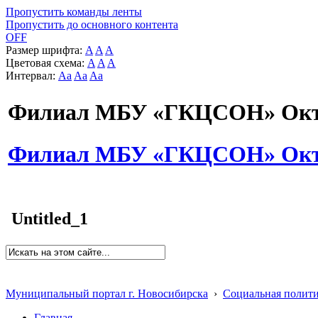
Пропустить команды ленты
Пропустить до основного контента
OFF
Размер шрифта:
A
A
A
Цветовая схема:
A
A
A
Интервал:
Aa
Aa
Aa
Филиал МБУ «ГКЦСОН» Октя
Филиал МБУ «ГКЦСОН» Октя
Untitled_1
Муниципальный портал г. Новосибирска
›
Социальная полит
Главная