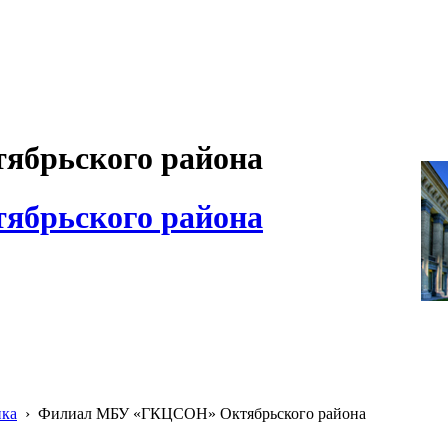
брьского района
брьского района
ика
›
Филиал МБУ «ГКЦСОН» Октябрьского района