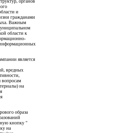
труктур, органов
ного
бласти и
жизни гражданами
дыха. Важным
 муниципальном
ой области к
формационно-
 информационных
мпании является
ий, вредных
тивности,
м вопросам
териалы) на
я
ся
рового образа
разований
ную кнопку "
лку на