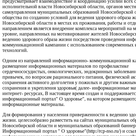
предусматривает взаимодействие и координацию усилий всех с
исполнительной власти Новосибирской области, органов мест
самоуправления муниципальных образований Новосибирской о
общества по созданию условий для ведения здорового образа 
Новосибирской области в местах их проживания, работы и от
направлением является внедрение комплекса мероприятий на
уровне, направленных на мотивирование жителей Новосибирск
ведению здорового образа жизни посредством проведения ин
коммуникационной кампании с использованием современных
технологий.
Одним из направлений информационно- коммуникационной ка
размещение информационных материалов по профилактике
сердечнососудистых, онкологических, эндокринных заболеван
привычек, по вопросам рационального питания, физической ак
сохранения активного долголетия у пожилых и другим важны
сохранения и укрепления здоровья( далее- информационные ма
интернет- ресурсах, В настоящее время создан и поддерживаетс
информационный портал" О здоровье", на котором размещают
информационные материалы.
Для формирования у населения приверженности к ведению здо
жизни. целесообразно разместить на сайтах муниципальных об
Новосибирской области и муниципальных образований баннер
Информационный портал " О здоровье"(http://rcp-nso.ru/) и ссы